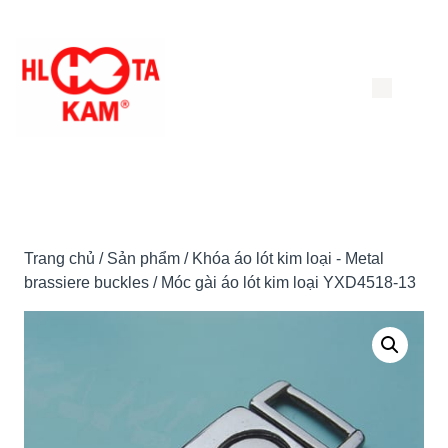
Chuyển
đến
nội
dung
Trang chủ
/
Sản phẩm
/
Khóa áo lót kim loại - Metal
brassiere buckles
/ Móc gài áo lót kim loại YXD4518-13