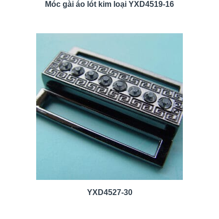
Móc gài áo lót kim loại YXD4519-16
YXD4527-30