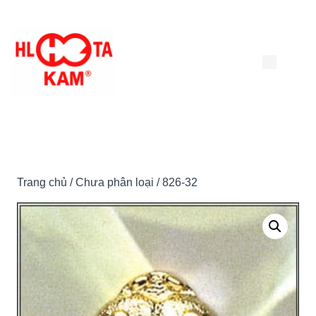
Chuyển
đến
nội
dung
Trang chủ
/
Chưa phân loại
/ 826-32