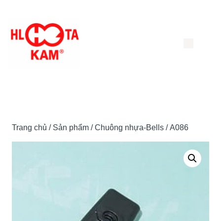
Chuyển
đến
nội
dung
Trang chủ
/
Sản phẩm
/
Chuông nhựa-Bells
/ A086