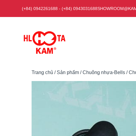
Chuyển
(+84) 0942261688
-
(+84) 0943031688
SHOWROOM@KAM
đến
nội
dung
Trang chủ
/
Sản phẩm
/
Chuông nhựa-Bells
/ Ch