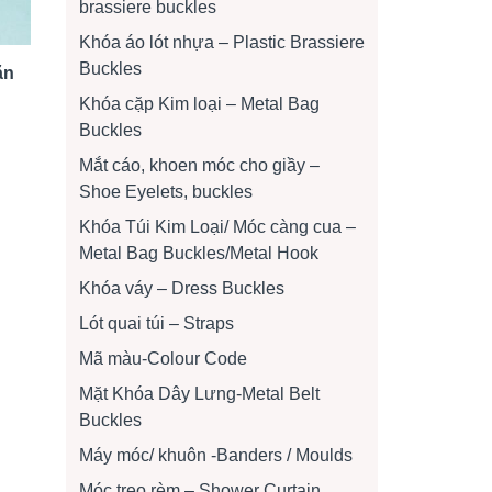
brassiere buckles
Khóa áo lót nhựa – Plastic Brassiere
Buckles
ặn
Khóa cặp Kim loại – Metal Bag
Buckles
Mắt cáo, khoen móc cho giầy –
Shoe Eyelets, buckles
Khóa Túi Kim Loại/ Móc càng cua –
Metal Bag Buckles/Metal Hook
Khóa váy – Dress Buckles
Lót quai túi – Straps
Mã màu-Colour Code
Mặt Khóa Dây Lưng-Metal Belt
Buckles
Máy móc/ khuôn -Banders / Moulds
Móc treo rèm – Shower Curtain