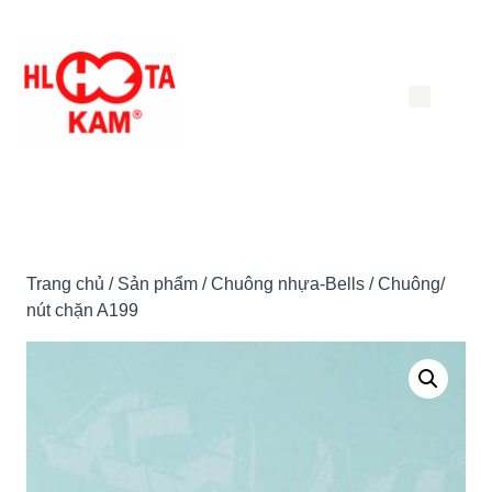
Chuyển
đến
nội
dung
Trang chủ
/
Sản phẩm
/
Chuông nhựa-Bells
/ Chuông/
nút chặn A199