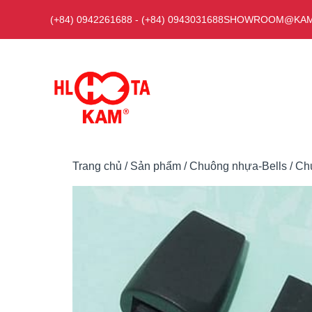
Chuyển
(+84) 0942261688
-
(+84) 0943031688
SHOWROOM@KAM
đến
nội
dung
Trang chủ
/
Sản phẩm
/
Chuông nhựa-Bells
/ Ch