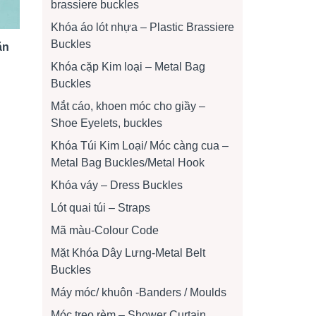
brassiere buckles
Khóa áo lót nhựa – Plastic Brassiere
Buckles
ặn
Khóa cặp Kim loại – Metal Bag
Buckles
Mắt cáo, khoen móc cho giầy –
Shoe Eyelets, buckles
Khóa Túi Kim Loại/ Móc càng cua –
Metal Bag Buckles/Metal Hook
Khóa váy – Dress Buckles
Lót quai túi – Straps
Mã màu-Colour Code
Mặt Khóa Dây Lưng-Metal Belt
Buckles
Máy móc/ khuôn -Banders / Moulds
Móc treo rèm – Shower Curtain