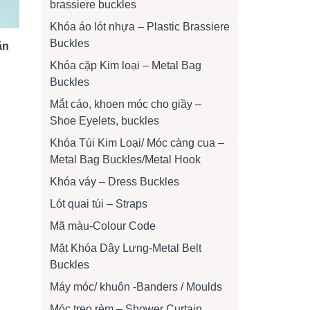
brassiere buckles
Khóa áo lót nhựa – Plastic Brassiere
Buckles
ặn
Khóa cặp Kim loại – Metal Bag
Buckles
Mắt cáo, khoen móc cho giầy –
Shoe Eyelets, buckles
Khóa Túi Kim Loại/ Móc càng cua –
Metal Bag Buckles/Metal Hook
Khóa váy – Dress Buckles
Lót quai túi – Straps
Mã màu-Colour Code
Mặt Khóa Dây Lưng-Metal Belt
Buckles
Máy móc/ khuôn -Banders / Moulds
Móc treo rèm – Shower Curtain