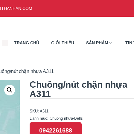
THANHAN.COM
TRANG CHỦ
GIỚI THIỆU
SẢN PHẨM
TIN
uông/nút chặn nhựa A311
Chuông/nút chặn nhựa
A311
SKU:
A311
Danh mục:
Chuông nhựa-Bells
0942261688