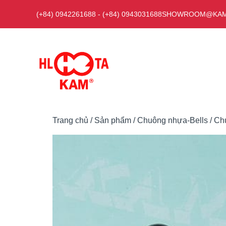
Chuyển
(+84) 0942261688
-
(+84) 0943031688
SHOWROOM@KAM
đến
nội
dung
Trang chủ
/
Sản phẩm
/
Chuông nhựa-Bells
/ Ch