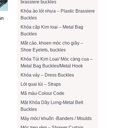
brassiere buckles
Khóa áo lót nhựa – Plastic Brassiere
Buckles
ặn
Khóa cặp Kim loại – Metal Bag
Buckles
Mắt cáo, khoen móc cho giầy –
Shoe Eyelets, buckles
Khóa Túi Kim Loại/ Móc càng cua –
Metal Bag Buckles/Metal Hook
Khóa váy – Dress Buckles
Lót quai túi – Straps
Mã màu-Colour Code
Mặt Khóa Dây Lưng-Metal Belt
Buckles
Máy móc/ khuôn -Banders / Moulds
Móc treo rèm – Shower Curtain