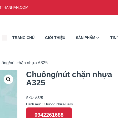
THANHAN.COM
TRANG CHỦ
GIỚI THIỆU
SẢN PHẨM
TIN
uông/nút chặn nhựa A325
Chuông/nút chặn nhựa
A325
SKU:
A325
Danh mục:
Chuông nhựa-Bells
0942261688