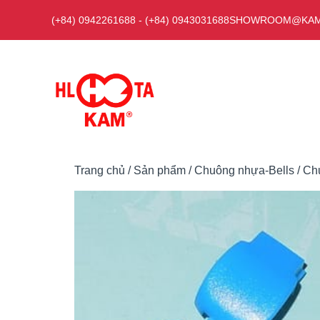
Chuyển
(+84) 0942261688
-
(+84) 0943031688
SHOWROOM@KAM
đến
nội
dung
Trang chủ
/
Sản phẩm
/
Chuông nhựa-Bells
/ Ch