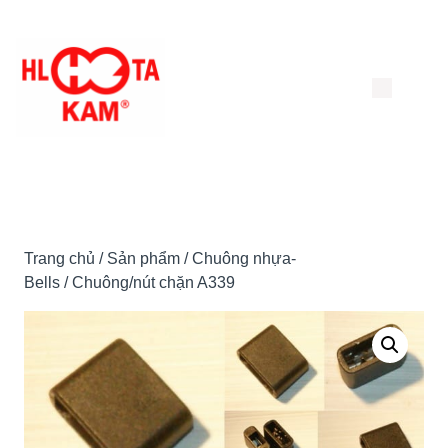
Chuyển
đến
nội
dung
Trang chủ
/
Sản phẩm
/
Chuông nhựa-
Bells
/ Chuông/nút chặn A339