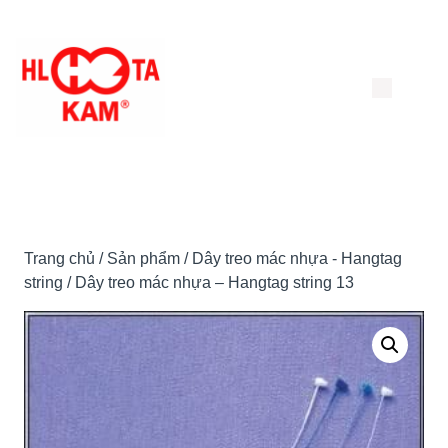
Chuyển
đến
nội
dung
Trang chủ
/
Sản phẩm
/
Dây treo mác nhựa - Hangtag
string
/ Dây treo mác nhựa – Hangtag string 13