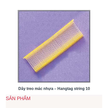
Dây treo mác nhựa – Hangtag string 10
SẢN PHẨM