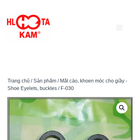
Chuyển
đến
nội
dung
Trang chủ
/
Sản phẩm
/
Mắt cáo, khoen móc cho giầy -
Shoe Eyelets, buckles
/ F-030