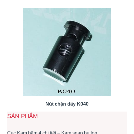
Nút chặn dây K040
SẢN PHẨM
Cúc Kam bấm 4 chi tiết – Kam snap button