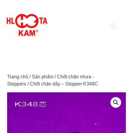
Chuyển
đến
nội
dung
Trang chủ
/
Sản phẩm
/
Chốt chặn nhựa -
Stoppers
/ Chốt chặn dây – Stopper K348C