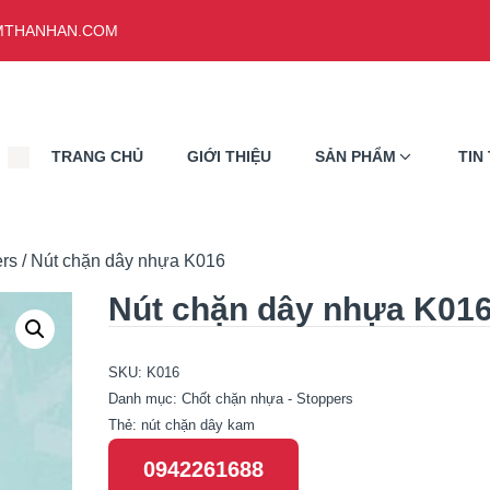
THANHAN.COM
TRANG CHỦ
GIỚI THIỆU
SẢN PHẨM
TIN
ers
/ Nút chặn dây nhựa K016
Nút chặn dây nhựa K01
SKU:
K016
Danh mục:
Chốt chặn nhựa - Stoppers
Thẻ:
nút chặn dây kam
0942261688