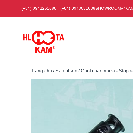
Chuyển
(+84) 0942261688
-
(+84) 0943031688
SHOWROOM@KAM
đến
nội
dung
Trang chủ
/
Sản phẩm
/
Chốt chặn nhựa - Stopp