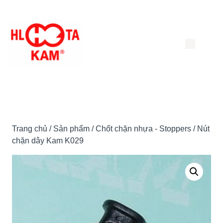
Chuyển
đến
nội
dung
Trang chủ
/
Sản phẩm
/
Chốt chặn nhựa - Stoppers
/ Nút
chặn dây Kam K029