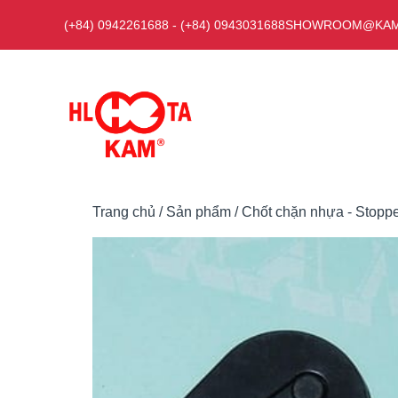
Chuyển
(+84) 0942261688
-
(+84) 0943031688
SHOWROOM@KAM
đến
nội
dung
Trang chủ
/
Sản phẩm
/
Chốt chặn nhựa - Stopp