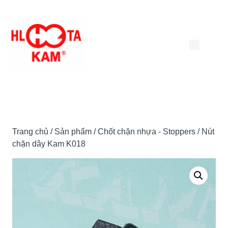
Chuyển
đến
nội
dung
Trang chủ
/
Sản phẩm
/
Chốt chặn nhựa - Stoppers
/ Nút
chặn dây Kam K018