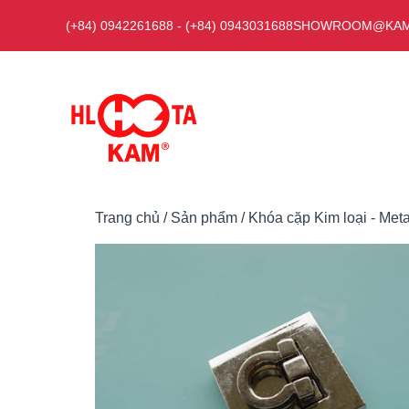
Chuyển
(+84) 0942261688
-
(+84) 0943031688
SHOWROOM@KAM
đến
nội
dung
Trang chủ
/
Sản phẩm
/
Khóa cặp Kim loại - Met