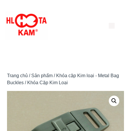
Chuyển
đến
nội
dung
Trang chủ
/
Sản phẩm
/
Khóa cặp Kim loại - Metal Bag
Buckles
/ Khóa Cặp Kim Loại