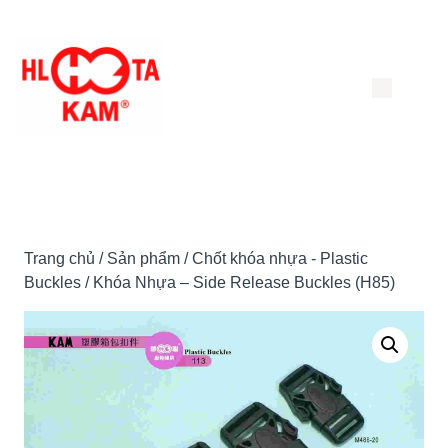
Chuyển
đến
nội
dung
Trang chủ
/
Sản phẩm
/
Chốt khóa nhựa - Plastic
Buckles
/ Khóa Nhựa – Side Release Buckles (H85)