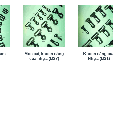
iảm
Móc cài, khoen càng
Khoen càng cu
cua nhựa (M27)
Nhựa (M31)