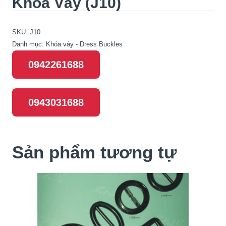
Khóa Váy (J10)
SKU:
J10
Danh mục:
Khóa váy - Dress Buckles
0942261688
0943031688
Sản phẩm tương tự