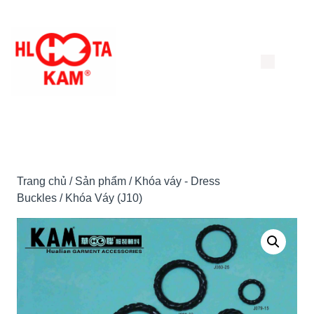
Chuyển
đến
nội
dung
Trang chủ
/
Sản phẩm
/
Khóa váy - Dress
Buckles
/ Khóa Váy (J10)