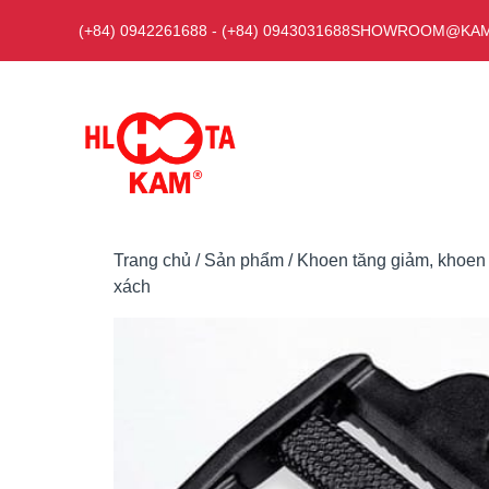
Chuyển
(+84) 0942261688
-
(+84) 0943031688
SHOWROOM@KAM
đến
nội
dung
Trang chủ
/
Sản phẩm
/
Khoen tăng giảm, khoen
xách