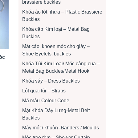
brassiere buckles
Khóa áo lót nhựa – Plastic Brassiere
Buckles
Khóa cặp Kim loại – Metal Bag
Buckles
Mắt cáo, khoen móc cho giầy –
Shoe Eyelets, buckles
óc
Khóa Túi Kim Loại/ Móc càng cua –
Metal Bag Buckles/Metal Hook
Khóa váy – Dress Buckles
Lót quai túi – Straps
Mã màu-Colour Code
Mặt Khóa Dây Lưng-Metal Belt
Buckles
Máy móc/ khuôn -Banders / Moulds
Móc treo rèm – Shower Curtain