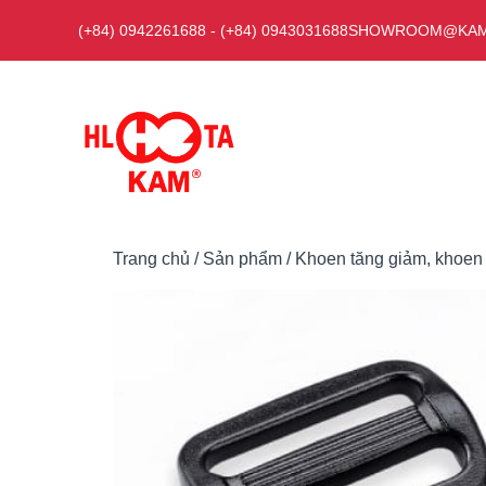
Chuyển
(+84) 0942261688
-
(+84) 0943031688
SHOWROOM@KAM
đến
nội
dung
Trang chủ
/
Sản phẩm
/
Khoen tăng giảm, khoen