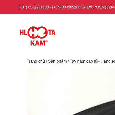
Chuyển
(+84) 0942261688
-
(+84) 0943031688
SHOWROOM@KAM
đến
nội
dung
Trang chủ
/
Sản phẩm
/
Tay nắm cặp túi- Handle