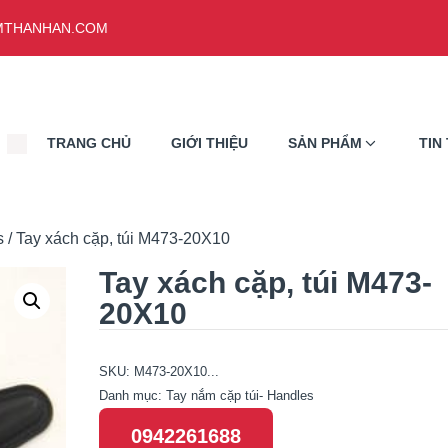
THANHAN.COM
TRANG CHỦ
GIỚI THIỆU
SẢN PHẨM
TIN
s
/ Tay xách cặp, túi M473-20X10
Tay xách cặp, túi M473-
20X10
SKU:
M473-20X10...
Danh mục:
Tay nắm cặp túi- Handles
0942261688