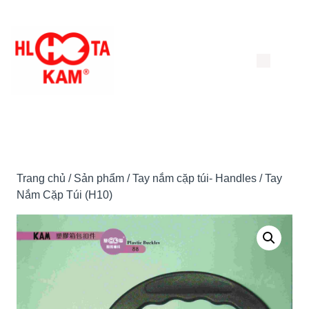
Chuyển
đến
nội
dung
Trang chủ
/
Sản phẩm
/
Tay nắm cặp túi- Handles
/ Tay
Nắm Cặp Túi (H10)