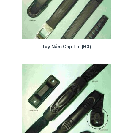
Tay Nắm Cặp Túi (H3)