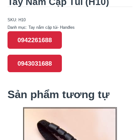
Tay Nắm Cặp Túi (H10)
SKU:
H10
Danh mục:
Tay nắm cặp túi- Handles
0942261688
0943031688
Sản phẩm tương tự