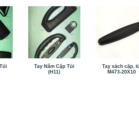
Túi
Tay Nắm Cặp Túi
Tay xách cặp, t
(H11)
M473-20X10