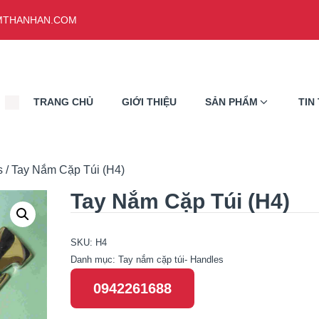
THANHAN.COM
TRANG CHỦ
GIỚI THIỆU
SẢN PHẨM
TIN
s
/ Tay Nắm Cặp Túi (H4)
Tay Nắm Cặp Túi (H4)
SKU:
H4
Danh mục:
Tay nắm cặp túi- Handles
0942261688