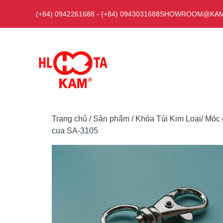
Chuyển
(+84) 0942261688
-
(+84) 0943031688
SHOWROOM@KAM
đến
nội
dung
Trang chủ
/
Sản phẩm
/
Khóa Túi Kim Loại/ Móc 
cua SA-3105