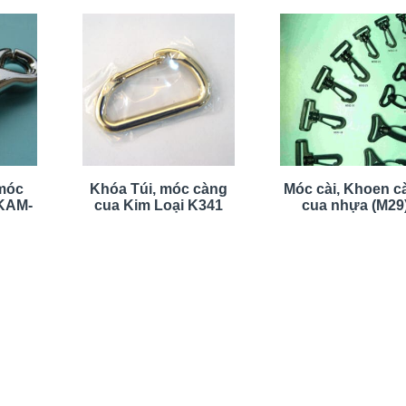
 móc
Khóa Túi, móc càng
Móc cài, Khoen c
 KAM-
cua Kim Loại K341
cua nhựa (M29