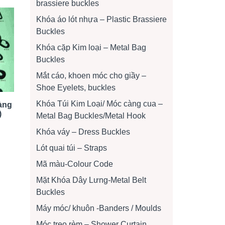
brassiere buckles
Khóa áo lót nhựa – Plastic Brassiere
Buckles
Khóa cặp Kim loại – Metal Bag
Buckles
Mắt cáo, khoen móc cho giầy –
Shoe Eyelets, buckles
Khóa Túi Kim Loại/ Móc càng cua –
àng
)
Metal Bag Buckles/Metal Hook
Khóa váy – Dress Buckles
Lót quai túi – Straps
Mã màu-Colour Code
Mặt Khóa Dây Lưng-Metal Belt
Buckles
Máy móc/ khuôn -Banders / Moulds
Móc treo rèm – Shower Curtain