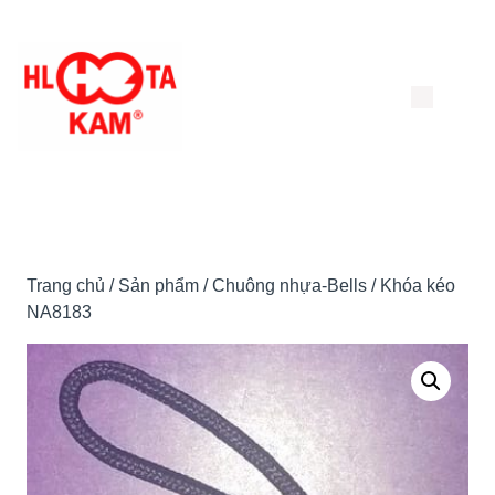
Chuyển
đến
nội
dung
Trang chủ
/
Sản phẩm
/
Chuông nhựa-Bells
/ Khóa kéo
NA8183