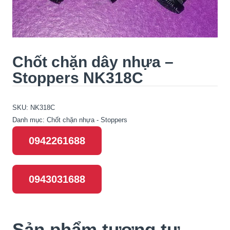
Chốt chặn dây nhựa –
Stoppers NK318C
SKU:
NK318C
Danh mục:
Chốt chặn nhựa - Stoppers
0942261688
0943031688
Sản phẩm tương tự