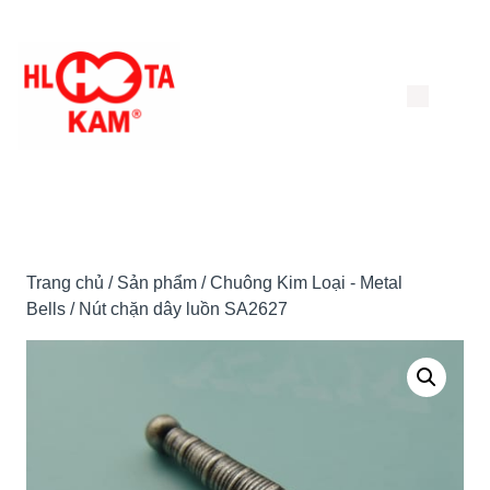
Chuyển
đến
nội
dung
Trang chủ
/
Sản phẩm
/
Chuông Kim Loại - Metal
Bells
/ Nút chặn dây luồn SA2627