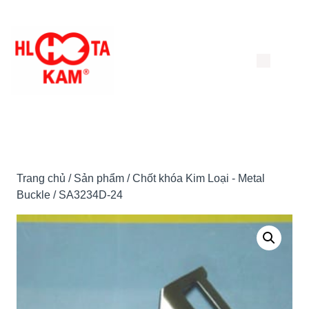
Chuyển
đến
nội
dung
Trang chủ
/
Sản phẩm
/
Chốt khóa Kim Loại - Metal
Buckle
/ SA3234D-24