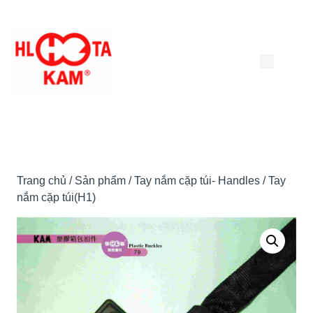
Chuyển
đến
nội
dung
Trang chủ
/
Sản phẩm
/
Tay nắm cặp túi- Handles
/ Tay
nắm cặp túi(H1)