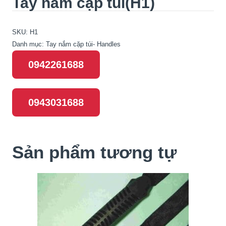
Tay nắm cặp túi(H1)
SKU:
H1
Danh mục:
Tay nắm cặp túi- Handles
0942261688
0943031688
Sản phẩm tương tự