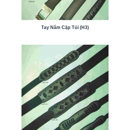
Tay Nắm Cặp Túi (H3)