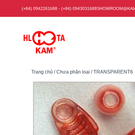
Chuyển
(+84) 0942261688
-
(+84) 0943031688
SHOWROOM@KAM
đến
nội
dung
Trang chủ
/
Chưa phân loại
/ TRANSPARENT6