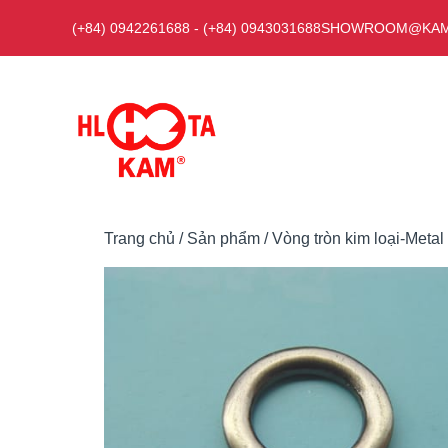
Chuyển
(+84) 0942261688
-
(+84) 0943031688
SHOWROOM@KAM
đến
nội
dung
Trang chủ
/
Sản phẩm
/
Vòng tròn kim loại-Metal