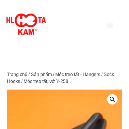
Chuyển
đến
nội
dung
Trang chủ
/
Sản phẩm
/
Móc treo tất - Hangers / Sock
Hooks
/ Móc treo tất, vớ Y-258