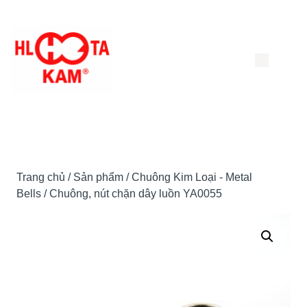
Chuyển
đến
nội
dung
Trang chủ
/
Sản phẩm
/
Chuông Kim Loại - Metal
Bells
/ Chuông, nút chặn dây luồn YA0055