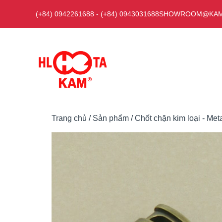
Chuyển
(+84) 0942261688
-
(+84) 0943031688
SHOWROOM@KAM
đến
nội
dung
Trang chủ
/
Sản phẩm
/
Chốt chặn kim loại - Met