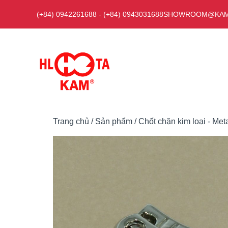
Chuyển
(+84) 0942261688
-
(+84) 0943031688
SHOWROOM@KAM
đến
nội
dung
Trang chủ
/
Sản phẩm
/
Chốt chặn kim loại - Met