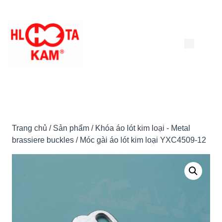
Chuyển
đến
nội
dung
Trang chủ
/
Sản phẩm
/
Khóa áo lót kim loại - Metal
brassiere buckles
/ Móc gài áo lót kim loại YXC4509-12