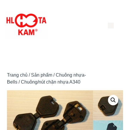
Chuyển
đến
nội
dung
Trang chủ
/
Sản phẩm
/
Chuông nhựa-
Bells
/ Chuông/nút chặn nhựa A340