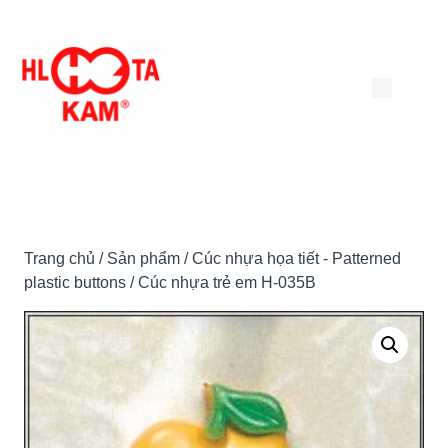
Chuyển
đến
nội
dung
Trang chủ
/
Sản phẩm
/
Cúc nhựa họa tiết - Patterned
plastic buttons
/ Cúc nhựa trẻ em H-035B