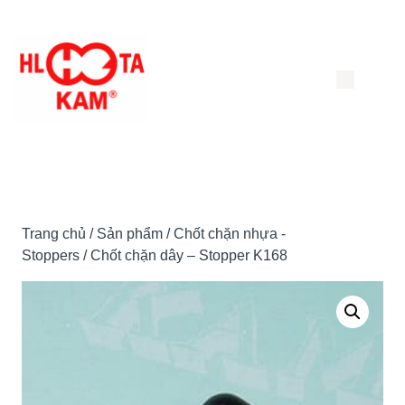
Chuyển
đến
nội
dung
Trang chủ
/
Sản phẩm
/
Chốt chặn nhựa -
Stoppers
/ Chốt chặn dây – Stopper K168