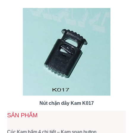
Nút chặn dây Kam K017
SẢN PHẨM
Cúc Kam bấm 4 chi tiết – Kam snap button