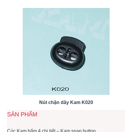
Nút chặn dây Kam K020
SẢN PHẨM
Cúc Kam bấm 4 chi tiết – Kam snap button